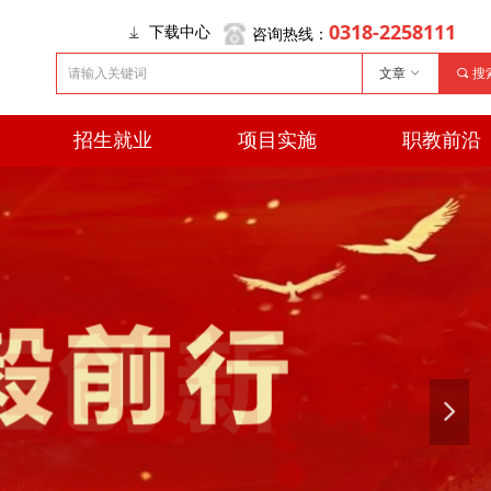
0318-2258111
咨询热线：
下载中心
ꄈ
文章
ꀁ
끠
搜
招生就业
项目实施
职教前沿
招生就业
项目实施
职教前沿
넲