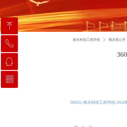
ꁸ
衡水科技工程学校
ꄲ
预决算公开
ꂅ
回到顶部
3
ꁗ
0318-2258111
ꀥ
QQ客服
校长信箱地址：hskgxf@163.com
360022-衡水科技工程学校-20